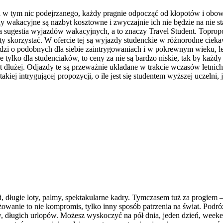
a w tym nic podejrzanego, każdy pragnie odpocząć od kłopotów i ob
dy wakacyjne są nazbyt kosztowne i zwyczajnie ich nie będzie na nie st
awa sugestia wyjazdów wakacyjnych, a to znaczy Travel Student. Toprop
rty skorzystać. W ofercie tej są wyjazdy studenckie w różnorodne cie
ludzi o podobnych dla siebie zaintrygowaniach i w pokrewnym wieku, l
lko dla studenciaków, to ceny za nie są bardzo niskie, tak by każdy 
 dłużej. Odjazdy te są przeważnie układane w trakcie wczasów letnich,
kiej intrygującej propozycji, o ile jest się studentem wyższej uczelni
 długie loty, palmy, spektakularne kadry. Tymczasem tuż za progiem – 
owanie to nie kompromis, tylko inny sposób patrzenia na świat. Podró
, długich urlopów. Możesz wyskoczyć na pół dnia, jeden dzień, weeke