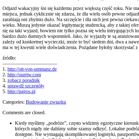
Odjazd wakacyjny śni się każdemu przez większą część roku. Nie m
miejsca, jednak cyklicznie się zdarza, że dla wielu osób pewne odjaz
zarabiają oni zbytnio dużo. Na szczęście i dla nich jest pewna ciek
wieku. Muszą jedynie okazać legitymację studencką, aby z takiej ofe
się na taki wyjazd, bowiem nie tylko pozna się wielu intrygujących 
bardzo dużo dumnych wspomnień. Jako, że wyjazdy te są aranżowane ty
zależy od konkretnej wycieczki, może to być siedem dni, dwa a nawet
ma w tej kwestii wiele doświadczenia. Pożądane byłoby skorzystać z ta
źródło:
———————————
1.
http://ott-von-ummanz.de
2.
http://ourrtw.com
3.
zobacz poradnik
4.
sprawdź szczegóły
5.
http://pajros.pl
Categories:
Budowanie związku
Comments are closed.
Kiedy myślimy „podróże”, często widzimy egzotyczne kierunki,
których nigdy nie daliśmy sobie szansy odkryć. Lokalne podróż
dostępne. Nie wymagają skomplikowanej logistyki, paszportów