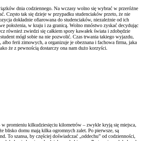
owiązków dnia codziennego. Na wczasy wolno się wybrać w przeróżne
ać. Często tak się dzieje w przypadku studenciaków przeto, że nie
ozycja dokładnie ofiarowana do studenciaków, niezależnie od ich
kawe położenia, w kraju i za granicą. Wolno mnóstwo zyskać decydując
ecz również zwiedzi się całkiem spory kawałek świata i zdobędzie
student mógł sobie na nie pozwolić. Czas trwania takiego wyjazdu,
 albo ferii zimowych, a organizuje je obeznana i fachowa firma, jaka
, jako że z pewnością dostarczy ona nam dużo korzyści.
w promieniu kilkudziesięciu kilometrów – zwykle kryją się miejsca,
że blisko domu mają kilka ogromnych zalet. Po pierwsze, są
nd. To szansa, by częściej doświadczać „oddechu” od codzienności,